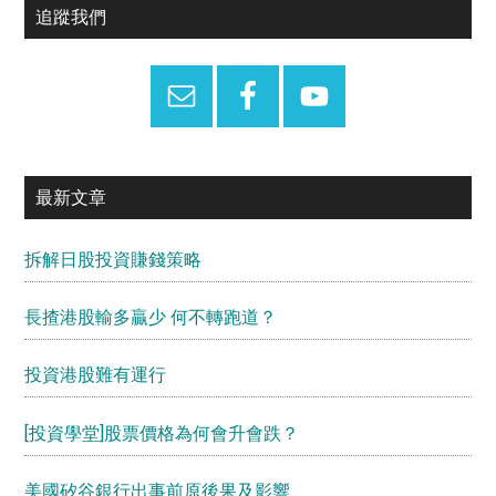
麼
Primary
追蹤我們
辦？
Sidebar
最新文章
拆解日股投資賺錢策略
長揸港股輸多贏少 何不轉跑道？
投資港股難有運行
[投資學堂]股票價格為何會升會跌？
美國矽谷銀行出事前原後果及影響