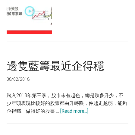
食
息
一
族
揀
中
資
股
邊隻藍籌最近企得穩
要
留
意
08/02/2018
事
項
踏入2018年第三季，股市未有起色，總是跌多升少，不
少年頭表現比較好的股票都由升轉跌，仲越走越弱，能夠
about
企得穩、做得好的股票 …
[Read more...]
邊
隻
藍