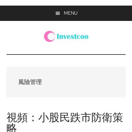
Skip
Skip
Skip
MENU
to
to
to
main
primary
footer
content
sidebar
Investcoo
一
個
生
活
化
風險管理
的
投
資
網
視頻：小股民跌市防衛策
站
略