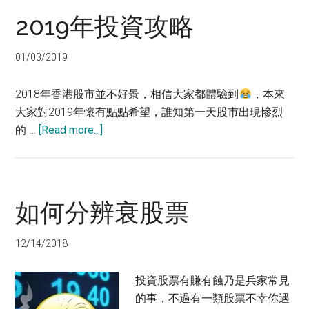
2019年投資攻略
01/03/2019
2018年香港股市並不好景，相信大家都體驗到
，本來
大家對2019年懷有點點希望，誰知第一天股市出現慘烈
about
的 …
[Read more...]
2019
年
投
資
如何分辨衰股票
攻
略
12/14/2018
投資股票有賺有蝕乃是兵家常見
的事，不過有一類股票不幸你遇