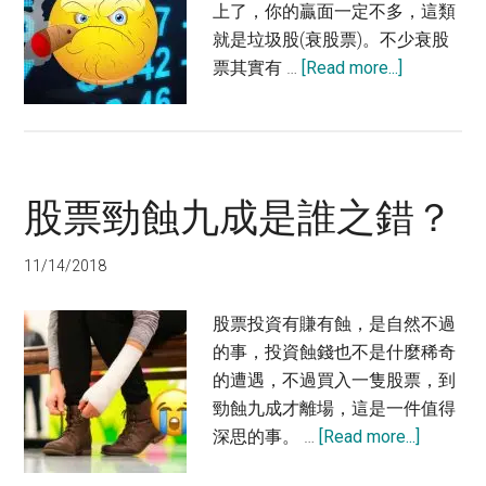
上了，你的贏面一定不多，這類
就是垃圾股(衰股票)。不少衰股
about
票其實有 …
[Read more...]
如
何
分
辨
股票勁蝕九成是誰之錯？
衰
股
票
11/14/2018
股票投資有賺有蝕，是自然不過
的事，投資蝕錢也不是什麼稀奇
的遭遇，不過買入一隻股票，到
勁蝕九成才離場，這是一件值得
about
深思的事。 …
[Read more...]
股