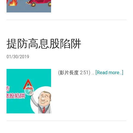
視
頻：
6
個
情
提防高息股陷阱
況
買
債
01/30/2019
券
也
abou
(影片長度 2:51) …
[Read more...]
會
提
蝕
防
錢
高
息
股
陷
阱