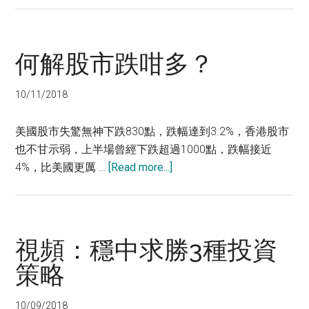
票
勁
蝕
何解股市跌咁多？
九
成
是
10/11/2018
誰
之
美國股市失驚無神下跌830點，跌幅達到3.2%，香港股市
錯？
也不甘示弱，上半場曾經下跌超過1000點，跌幅接近
about
4%，比美國更厲 …
[Read more...]
何
解
股
市
視頻：穩中求勝3種投資
跌
策略
咁
多？
10/09/2018