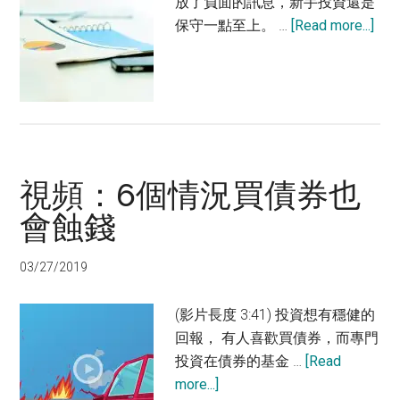
放了負面的訊息，新手投資還是
abo
保守一點至上。 …
[Read more...]
投
資
宜
保
守
一
視頻：6個情況買債券也
點
會蝕錢
03/27/2019
(影片長度 3:41) 投資想有穩健的
回報， 有人喜歡買債券，而專門
投資在債券的基金 …
[Read
about
more...]