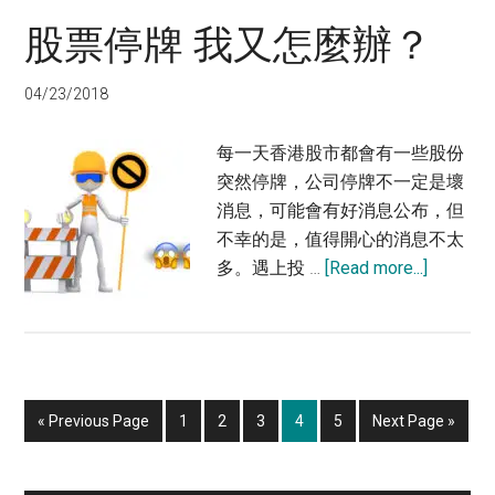
籌
股票停牌 我又怎麼辦？
最
近
04/23/2018
企
得
每一天香港股市都會有一些股份
穩
突然停牌，公司停牌不一定是壞
消息，可能會有好消息公布，但
不幸的是，值得開心的消息不太
about
多。遇上投 …
[Read more...]
股
票
停
牌
我
Go
Page
Page
Page
Page
Page
Go
«
Previous Page
1
2
3
4
5
Next Page »
又
to
to
怎