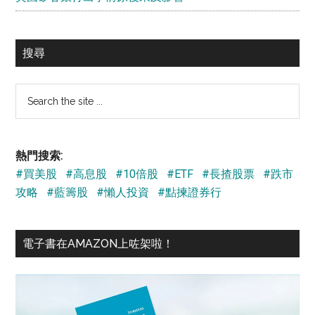
搜尋
Search
the
site
...
熱門搜索:
#買美股
#高息股
#10倍股
#ETF
#長揸股票
#跌市
攻略
#藍籌股
#懶人投資
#點揀證券行
電子書在AMAZON上咗架啦！