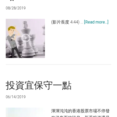
08/28/2019
abou
(影片長度 4:44) …
[Read more...]
視
頻：
小
股
民
跌
市
防
投資宜保守一點
衛
策
略
06/14/2019
渾渾沌沌的香港股票市場不停發