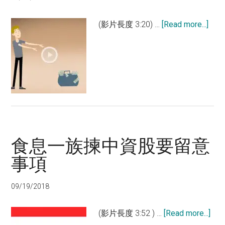
abou
(影片長度 3:20) …
[Read more...]
視
頻：
穩
中
求
勝
3
種
食息一族揀中資股要留意
投
資
事項
策
略
09/19/2018
abo
(影片長度 3:52 ) …
[Read more...]